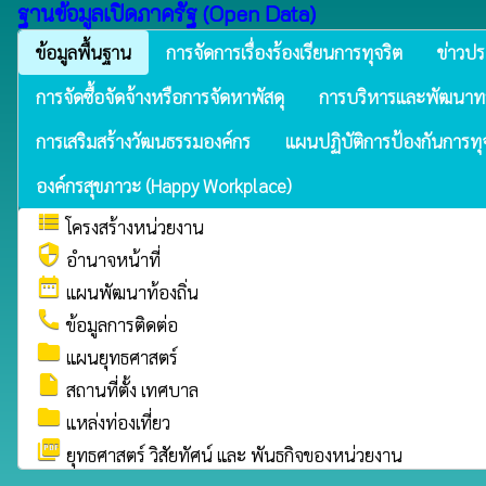
ฐานข้อมูลเปิดภาครัฐ (Open Data)
ข้อมูลพื้นฐาน
การจัดการเรื่องร้องเรียนการทุจริต
ข่าวปร
การจัดซื้อจัดจ้างหรือการจัดหาพัสดุ
การบริหารและพัฒนาท
การเสริมสร้างวัฒนธรรมองค์กร
แผนปฏิบัติการป้องกันการทุ
องค์กรสุขภาวะ (Happy Workplace)
view_list
โครงสร้างหน่วยงาน
security
อำนาจหน้าที่
date_range
แผนพัฒนาท้องถิ่น
call
ข้อมูลการติดต่อ
folder
แผนยุทธศาสตร์
insert_drive_file
สถานที่ตั้ง เทศบาล
folder
แหล่งท่องเที่ยว
picture_as_pdf
ยุทธศาสตร์ วิสัยทัศน์ และ พันธกิจของหน่วยงาน