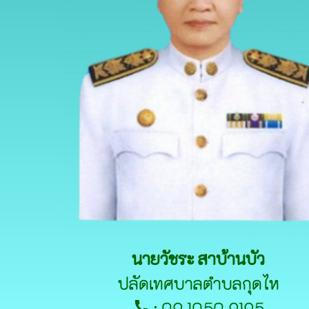
นายวัชระ สาบ้านบัว
ปลัดเทศบาลตำบลกุดไห
: 09 1050 9195
call