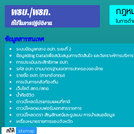
กฎหมา
พรบ./พรก.
ในการดำเ
ที่ใช้ในการปฏิบัติงาน
ข้อมูลสารสนเทศ
ระบบข้อมูลกลาง อปท. ระยะที่ 2
ข้อมูล(Big Data)เพื่อสนับสนุนการตัดสินใจ และวิเคราะห์การบริหาร
การประเมินประสิทธิภาพ อปท.
รหัส อปท. ตามมาตรฐานเขตการปกครองของไทย
รายชื่อ อปท. (ภาษาอังกฤษ)
การเงินการคลังท้องถิ่น
เว็บไซต์ สถจ./สถอ.
น้ำคือชีวิต
ดาวน์โหลดโปรแกรมแผนที่ภาษี
ดาวน์โหลดแบบฟอร์มเอกสารราชการ
ดาวน์โหลดตรา สัญลักษณ์และรูปแบบ การนำเสนอข้อมูล
เครื่องหมายราชการของจังหวัด
สถิติ
sitemap