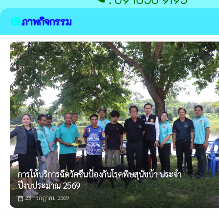
ภาพกิจกรรม
camera_alt
การให้บริการฉีดวัคซีนป้องกันโรคพิษสุนัขบ้า ประจำ
ปีงบประมาณ 2569
23 กรกฎาคม 2569
calendar_today