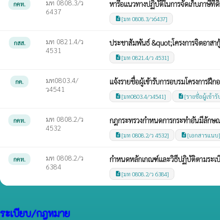
มท 0808.3/ว
หารือแนวทางปฏิบัติในการจัดเก็บภาษีที่ดิ
กคท.
6437
[มท 0808.3/ว6437]
description
มท 0821.4/ว
ประชาสัมพันธ์ &quot;โครงการจิตอาสากู
กสส.
4531
[มท 0821.4/ว 4531]
description
มท0803.4/
แจ้งรายชื่อผู้เข้ารับการอบรมโครงการฝ
กค.
ว4541
[มท0803.4/ว4541]
[รายชื่อผู้เข้
description
description
มท 0808.2/ว
กฎกระทรวงกำหนดการกระทำอันมีลักษณะ
กคท.
4532
[มท 0808.2/ว 4532]
[เอกสารแนบ
description
description
มท 0808.2/ว
กำหนดหลักเกณฑ์และวิธีปฏิบัติตามระเ
กคท.
6384
[มท 0808.2/ว 6384]
description
ระเบียบ/กฎหมาย