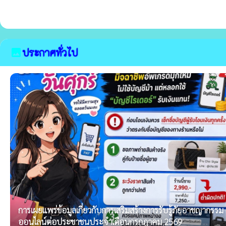
ประกาศทั่วไป
image
การเผยแพร่ข้อมูลเกี่ยวกับการเสริมสร้างการรับรู้ภัยอาชญากรรม
ออนไลน์ต่อประชาชนประจำเดือนกรกฎาคม 2569