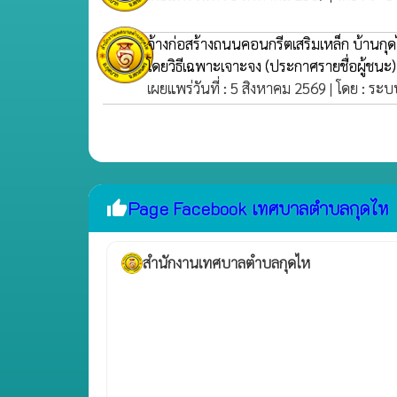
จ้างก่อสร้างถนนคอนกรีตเสริมเหล็ก บ้านกุดไ
โดยวิธีเฉพาะเจาะจง
(ประกาศรายชื่อผู้ชนะ)
เผยแพร่วันที่ : 5 สิงหาคม 2569 | โดย : ระบ
Page Facebook เทศบาลตำบลกุดไห
thumb_up
สำนักงานเทศบาลตำบลกุดไห