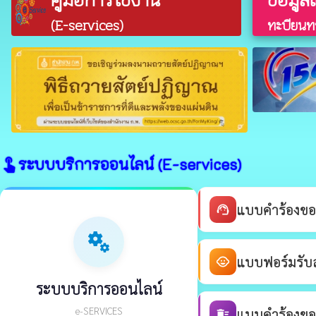
(E-services)
ทะบียนทร
ระบบบริการออนไลน์ (E-services)
touch_app
แบบคำร้องขอ
support_agent
miscellaneous_services
แบบฟอร์มรับสม
child_care
ระบบบริการออนไลน์
e-SERVICES
แบบคำร้องขอร
delete_sweep