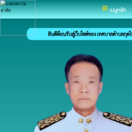
อำเภอกุดบาก จังหวัดสกลนคร
apps
เมนูหลัก
ยินดีต้อนรับสู่เว็บไซต์ของ เทศบาลตำบลกุดไห