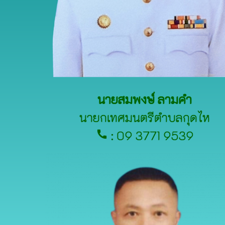
นายสมพงษ์ ลามคำ
นายกเทศมนตรีตำบลกุดไห
: 09 3771 9539
call