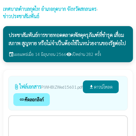
เทศบาลตำบลกุดไห
อำเภอกุดบาก จังหวัดสกลนคร
›
ข่าวประชาสัมพันธ์
ประชาสัมพันธ์การขายทอดตลาดพัสดุครุภัณฑ์ที่ชำรุด เสื่อม
สภาพ สูญหาย หรือไม่จำเป็นต้องใช้ในหน่วยงานของรัฐต่อไป
เผยแพร่เมื่อ 14 มิถุนายน 2566
เปิดอ่าน 282 ครั้ง
event
visibility
ไฟล์เอกสาร
attach_file
ดาวน์โหลด
PlWHBlZWed15601.pdf
file_download
คัดลอกลิงก์
link