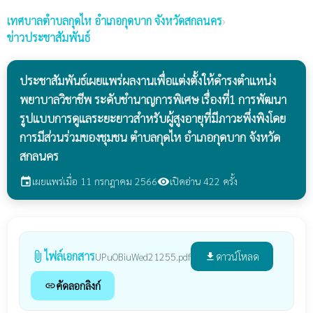
เทศบาลตำบลกุดไห
อำเภอกุดบาก จังหวัดสกลนคร
›
ข่าวประชาสัมพันธ์
ประชาสัมพันธ์เผยแพร่ผลงานเพื่อแต่งตั้งให้ดำรงตำแหน่ง
พยาบาลวิชาชีพ ระดับชำนาญการพิเศษ เรื่องที่1 การพัฒนา
รูปแบบการดูแลระยะยาวสำหรับผู้สูงอายุที่มีภาวะพึ่งพิงโดย
การมีส่วนร่วมของชุมชน ตำบลกุดไห อำเภอกุดบาก จังหวัด
สกลนคร
เผยแพร่เมื่อ 11 กรกฎาคม 2566
เปิดอ่าน 422 ครั้ง
event
visibility
ไฟล์เอกสาร
attach_file
ดาวน์โหลด
UPuOBiuWed21255.pdf
file_download
คัดลอกลิงก์
link