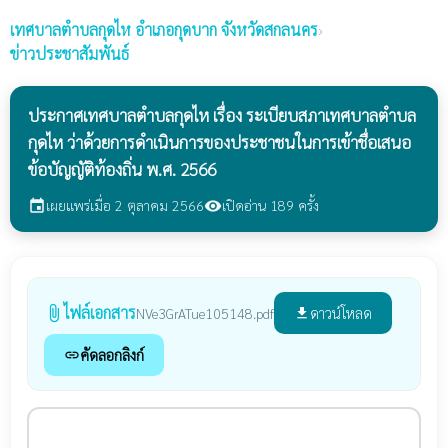
เทศบาลตำบลกุดไห
อำเภอกุดบาก จังหวัดสกลนคร
›
ข่าวประชาสัมพันธ์
ประกาศเทศบาลตำบลกุดไห เรื่อง ระเบียบสภาเทศบาลตำบล
กุดไห ว่าด้วยการดำเนินการของประชาชนในการเข้าชื่อเสนอ
ข้อบัญญัติท้องถิ่น พ.ศ. 2566
เผยแพร่เมื่อ 2 ตุลาคม 2566
เปิดอ่าน 189 ครั้ง
event
visibility
ไฟล์เอกสาร
attach_file
ดาวน์โหลด
NVe3GrATue105148.pdf
file_download
คัดลอกลิงก์
link