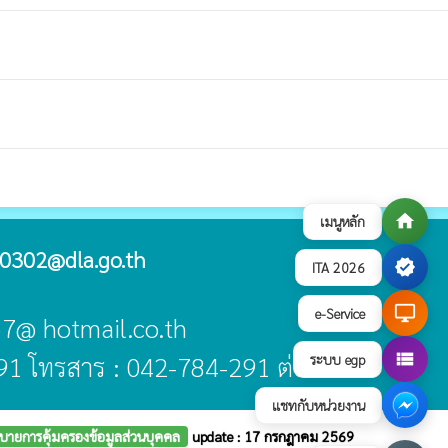
home
เมนูหลัก
0302@dla.go.th
verified
ITA 2026
desktop_windows
e-Service
-57@ hotmail.co.th
view_list
91 โทรสาร : 042-784-291 ต่อ 19
ระบบ egp
แชทกับหน่วยงาน
บายการคุ้มครองข้อมูลส่วนบุคคล
update : 17 กรกฎาคม 2569