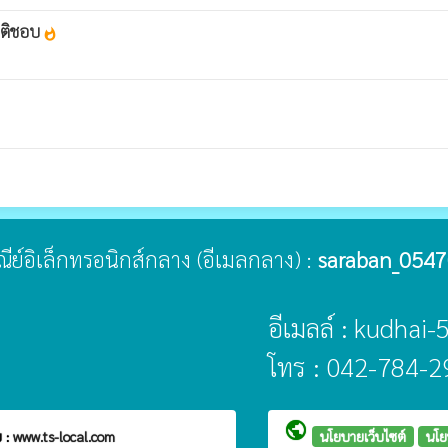
ฤติชอบ
whatshot
ษณีย์อิเล็กทรอนิกส์กลาง (อีเมลกลาง) :
saraban_0547
อีเมลล์ : kudhai
โทร : 042-784-2
public
 :
www.ts-local.com
นโยบายเว็บไซต์
นโย