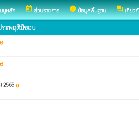
today
info
forum
เมนูหลัก
ส่วนราชการ
ข้อมูลพื้นฐาน
เกี่ยว
ะประพฤติมิชอบ
hatshot
hatshot
าณ 2565
whatshot