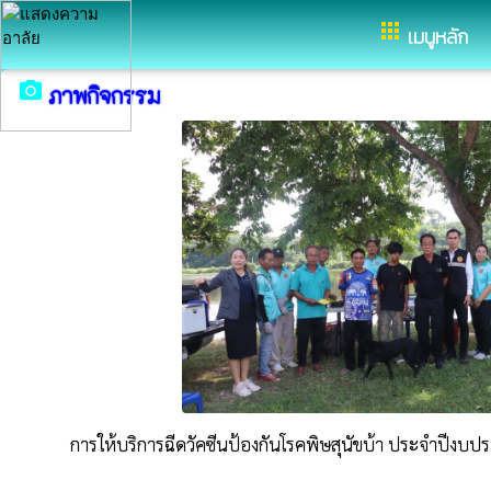
อำเภอกุดบาก จังหวัดสกลนคร
apps
เมนูหลัก
camera_alt
ภาพกิจกรรม
การให้บริการฉีดวัคซีนป้องกันโรคพิษสุนัขบ้า ประจำปีง