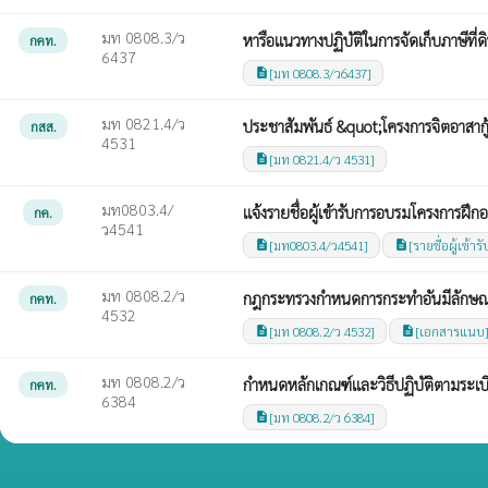
มท 0808.3/ว
หารือแนวทางปฏิบัติในการจัดเก็บภาษีที่ดิ
กคท.
6437
[มท 0808.3/ว6437]
description
มท 0821.4/ว
ประชาสัมพันธ์ &quot;โครงการจิตอาสากู
กสส.
4531
[มท 0821.4/ว 4531]
description
มท0803.4/
แจ้งรายชื่อผู้เข้ารับการอบรมโครงการฝ
กค.
ว4541
[มท0803.4/ว4541]
[รายชื่อผู้เข้
description
description
มท 0808.2/ว
กฎกระทรวงกำหนดการกระทำอันมีลักษณะ
กคท.
4532
[มท 0808.2/ว 4532]
[เอกสารแนบ
description
description
มท 0808.2/ว
กำหนดหลักเกณฑ์และวิธีปฏิบัติตามระเ
กคท.
6384
[มท 0808.2/ว 6384]
description