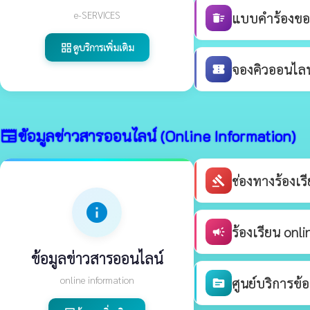
e-SERVICES
แบบคำร้องขอร
delete_sweep
ดูบริการเพิ่มเติม
grid_view
จองคิวออนไลน์
confirmation_number
ข้อมูลข่าวสารออนไลน์ (Online Information)
newspaper
ช่องทางร้องเ
gavel
info
ร้องเรียน onli
campaign
ข้อมูลข่าวสารออนไลน์
online information
ศูนย์บริการข้
source