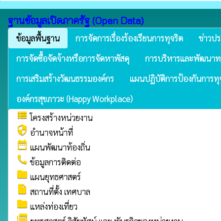
ฐานข้อมูลเปิดภาครัฐ (Open Data)
ข้อมูลพื้นฐาน
การจัดการเรื่องร้องเรียนการทุจริต
ข่าวปร
การจัดซื้อจัดจ้างหรือการจัดหาพัสดุ
การบริหารและพัฒนาท
การเสริมสร้างวัฒนธรรมองค์กร
แผนปฏิบัติการป้องกันการทุ
องค์กรสุขภาวะ (Happy Workplace)
view_list
โครงสร้างหน่วยงาน
security
อำนาจหน้าที่
date_range
แผนพัฒนาท้องถิ่น
call
ข้อมูลการติดต่อ
folder
แผนยุทธศาสตร์
insert_drive_file
สถานที่ตั้ง เทศบาล
folder
แหล่งท่องเที่ยว
picture_as_pdf