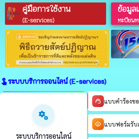
คู่มือการใช้งาน
ข้อมูล
(E-services)
ทะบียนทร
ระบบบริการออนไลน์ (E-services)
touch_app
แบบคำร้องขอ
support_agent
miscellaneous_services
แบบฟอร์มรับสม
child_care
ระบบบริการออนไลน์