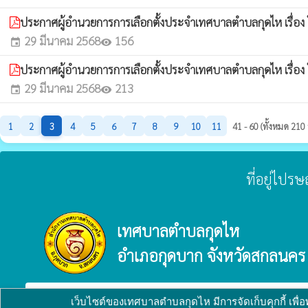
ประกาศผู้อำนวยการการเลือกตั้งประจำเทศบาลตำบลกุดไห เรื่อง
29 มีนาคม 2568
156
event
visibility
ประกาศผู้อำนวยการการเลือกตั้งประจำเทศบาลตำบลกุดไห เรื่อง 
29 มีนาคม 2568
213
event
visibility
1
2
3
4
5
6
7
8
9
10
11
41 - 60 (ทั้งหมด 210
ที่อยู่ไปร
เทศบาลตำบลกุดไห
อำเภอกุดบาก จังหวัดสกลนคร
verified_user
ผู้ดูแลระบบ
copyright © 2025
เทศบาลตำบลกุดไห
พัฒนาระบบ
เว็บไซต์ของเทศบาลตำบลกุดไห มีการจัดเก็บคุกกี้ เพื่