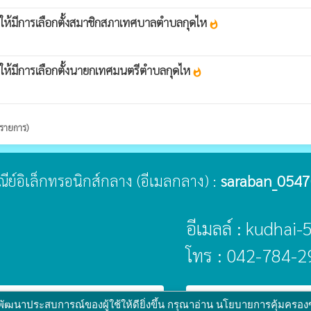
 ให้มีการเลือกตั้งสมาชิกสภาเทศบาลตำบลกุดไห
whatshot
ให้มีการเลือกตั้งนายกเทศมนตรีตำบลกุดไห
whatshot
 รายการ)
ษณีย์อิเล็กทรอนิกส์กลาง (อีเมลกลาง) :
saraban_0547
อีเมลล์ : kudhai
โทร : 042-784-2
public
 :
www.ts-local.com
นโยบายเว็บไซต์
นโย
อพัฒนาประสบการณ์ของผู้ใช้ให้ดียิ่งขึ้น กรุณาอ่าน นโยบายการคุ้มครอง