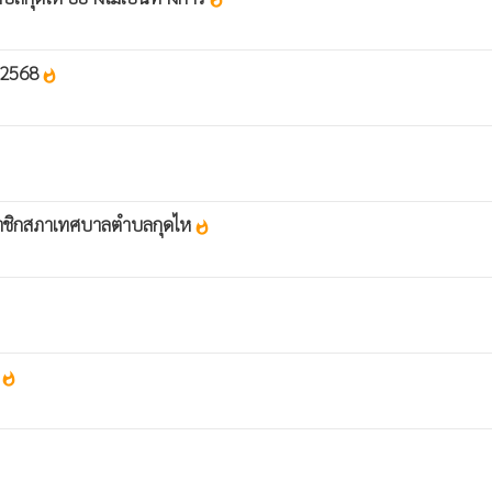
. 2568
whatshot
สมาชิกสภาเทศบาลตำบลกุดไห
whatshot
8
whatshot