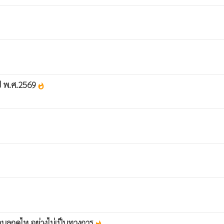
ปี พ.ศ.2569
whatshot
ลกุดไห อย่างไม่เป็นทางการ
whatshot