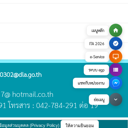
home
เมนูหลัก
verified
ITA 2026
desktop_windows
e-Service
view_list
ระบบ egp
0302@dla.go.th
แชทกับหน่วยงาน
-57@ hotmail.co.th
keyboard_arrow_down
ย่อเมนู
91 โทรสาร : 042-784-291 ต่อ 19
บายการคุ้มครองข้อมูลส่วนบุคคล
update : 17 กรกฎาคม 2569
ข้อมูลส่วนบุคคล (Privacy Policy)
ให้ความยินยอม